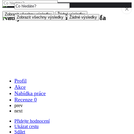
Zobrazit všechny výsledky
Žádné výsledky
Nabíjecí stanice Antonína Petrofa
Zobrazit všechny výsledky
Žádné výsledky
Profil
Akce
Nabídka práce
Recenze
0
prev
next
Přidejte hodnocení
Ukázat cestu
Sdílet