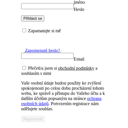
jméno
Heslo
Přihlásit se
Zapamatujte si mě
Zapomenuté heslo?
Email
Přečetl/a jsem si
obchodní podmínky
a
souhlasím s nimi
Vaše osobní údaje budou použity ke zvýšení
spokojenosti po celou dobu procházení tohoto
webu, ke správě a přístupu do Vašeho účtu a k
dalším účelům popsaným na stránce
ochrana
osobních údajů
. Potvrzením registrace nám
udělujete souhlas.
Registrovat