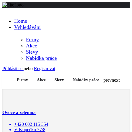
Home
Vyhledávání
Firmy
Akce
Slevy
Nabídka práce
Přihlásit se
nebo
Registrovat
prev
next
Firmy
Akce
Slevy
Nabídky práce
Ovoce a zelenina
+420 602 115 354
V Kopečku 77/8